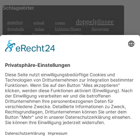
Schlagwörter
doppelplissee
angebot
aufmaß
cosimo
doppelrollo
einbau
Exklusive Plissees
fliegengitter
geometric
Honeycomb
insektenschutz
insektenschutzplissees
insektenschutzrollos
jalousie
lichtschutz
montage
muster
peine
plissee
rollo
rolladen
schnäppchen
wabenplissee
sichtschutz
sonnenschutz
wintergarten
wohnzimmer
wärmedämmung
Tel: 05176-5552024
KIEWITZ D&H Webdesign Peine
Impressum