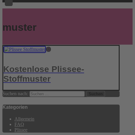
muster
Kostenlose Plissee-
Stoffmuster
Suchen nach:
Kategorien
Allgemein
FAQ
Plissee