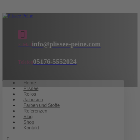
info@plissee-peine.com
E-Mail
05176-5552024
Telefon
Home
Plissee
Rollos
Jalousien
Farben und Stoffe
Referenzen
Blog
Shop
Kontakt