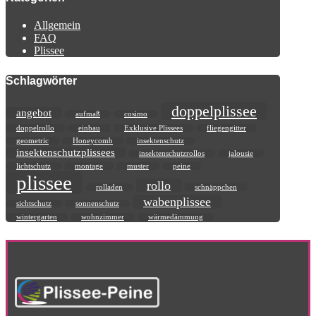
Allgemein
FAQ
Plissee
Schlagwörter
doppelplissee
angebot
aufmaß
cosimo
doppelrollo
einbau
Exklusive Plissees
fliegengitter
geometric
Honeycomb
insektenschutz
insektenschutzplissees
insektenschutzrollos
jalousie
lichtschutz
montage
muster
peine
plissee
rollo
rolladen
schnäppchen
wabenplissee
sichtschutz
sonnenschutz
wintergarten
wohnzimmer
wärmedämmung