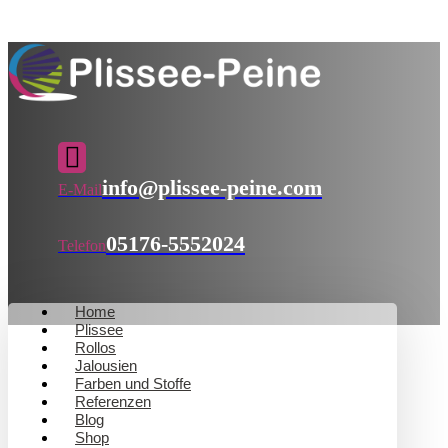
info@plissee-peine.com
E-Mail
05176-5552024
Telefon
Home
Plissee
Rollos
Jalousien
Farben und Stoffe
Referenzen
Blog
Shop